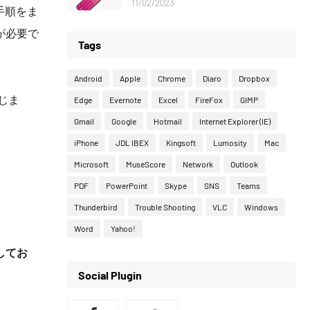
11/02/2023
る手順をま
が必要で
Tags
Android
Apple
Chrome
Diaro
Dropbox
閉じま
Edge
Evernote
Excel
FireFox
GIMP
Gmail
Google
Hotmail
Internet Explorer (IE)
iPhone
JDL IBEX
Kingsoft
Lumosity
Mac
Microsoft
MuseScore
Network
Outlook
PDF
PowerPoint
Skype
SNS
Teams
Thunderbird
Trouble Shooting
VLC
Windows
Word
Yahoo!
してお
Social Plugin