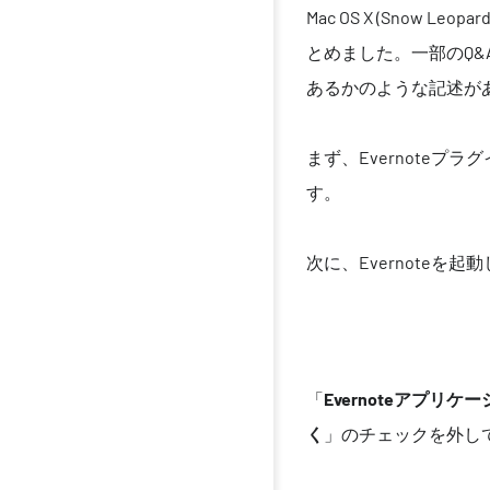
Mac OS X (Snow 
とめました。一部のQ&
あるかのような記述が
まず、Evernoteプラ
す。
次に、Evernoteを起
「
Evernoteアプリ
く
」のチェックを外し