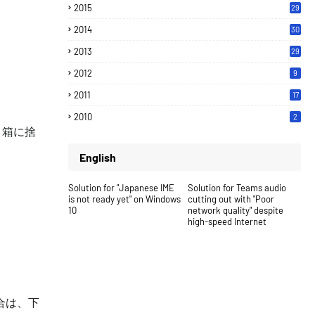
2015
29
2014
30
2013
29
2012
9
2011
17
2010
2
ミ箱に捨
English
Solution for "Japanese IME
Solution for Teams audio
is not ready yet" on Windows
cutting out with "Poor
10
network quality" despite
high-speed Internet
合は、下