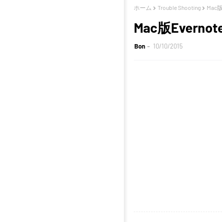
ホーム
Trouble Shooting
Mac
Mac版Ever
Bon
10/10/2015