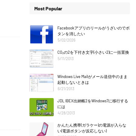
Most Popular
Facebookアプリのリールがうざいのでボ
タンを消したい
5/02/2026
CO₂の2を下付き文字(小さい2)に一括置換
5/11/2013
Windows Live Mailがメール送信中のまま
起動しないときは
6/21/2013
JDL IBEX出納帳2をWindows7に移行する
には
4/28/2013
かんたん携帯(ガラケー)の電源が入らな
い(電源ボタンが反応しない)