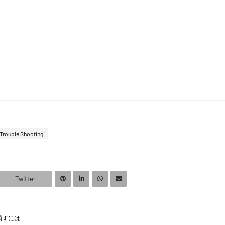
Trouble Shooting
Twitter
を消すには