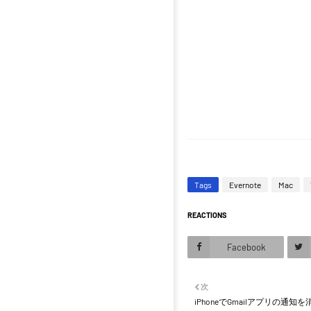
Tags
Evernote
Mac
REACTIONS
Facebook
次
iPhoneでGmailアプリの通知