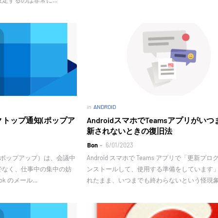
設定するのは非常に…
in
ANDROID
スクトップ通知(ポップア
AndroidスマホでTeamsアプリがい
新されないときの復旧法
Bon
6/01/2023
知（ポップアップ）は、会議中
Android スマホで Teams アプリで「更新プ
でなく、仕事中の集中の妨
ンストールして、使用する準備をしています
ok のメール…
れたまま、いつまでも終わらないという怪現