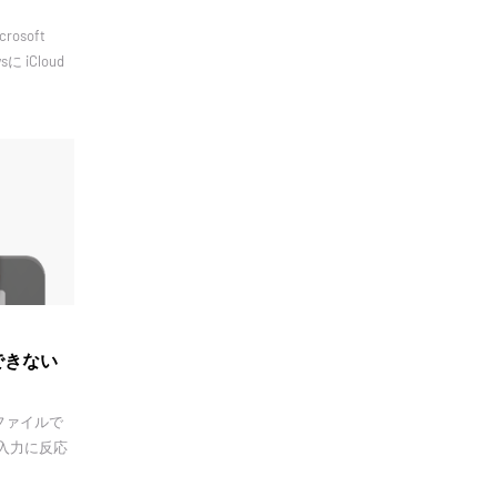
rosoft
 iCloud
できない
 ファイルで
ド入力に反応