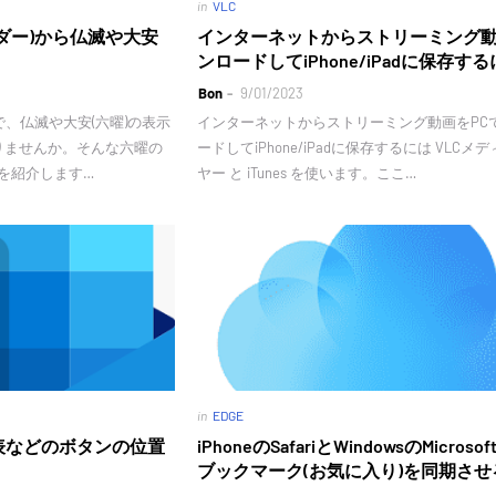
in
VLC
レンダー)から仏滅や大安
インターネットからストリーミング
ンロードしてiPhone/iPadに保存す
Bon
9/01/2023
ー)で、仏滅や大安(六曜)の表示
インターネットからストリーミング動画をPC
りませんか。そんな六曜の
ードしてiPhone/iPadに保存するには VLCメ
順を紹介します…
ヤー と iTunes を使います。ここ…
in
EDGE
定表などのボタンの位置
iPhoneのSafariとWindowsのMicrosof
ブックマーク(お気に入り)を同期させ