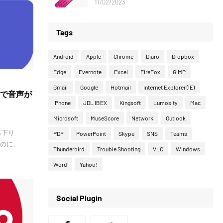
11/02/2023
Tags
Android
Apple
Chrome
Diaro
Dropbox
Edge
Evernote
Excel
FireFox
GIMP
Gmail
Google
Hotmail
Internet Explorer (IE)
良で音声が
iPhone
JDL IBEX
Kingsoft
Lumosity
Mac
Microsoft
MuseScore
Network
Outlook
も下り
PDF
PowerPoint
Skype
SNS
Teams
なのに、
Thunderbird
Trouble Shooting
VLC
Windows
Word
Yahoo!
Social Plugin