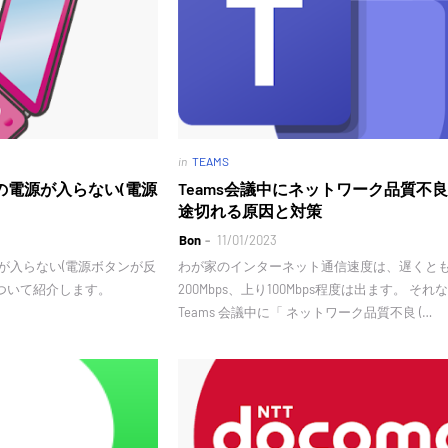
in
TEAMS
の電源が入らない(電源
Teams会議中にネットワーク品質不
途切れる原因と対策
Bon
11/01/2023
源が入らない(電源ボタンが反
わが家のインターネット通信速度は、遅くと
ついて紹介します。
200Mbps、上り100Mbps程度は出ます。 それ
Teams 会議中に「 ネットワーク品質不良 (…