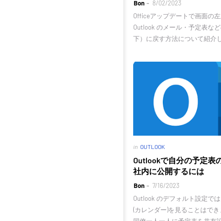
Bon
8/02/2023
Officeアップデートで画面
Outlook のメール・予定表
下）に戻す方法について紹介
in
OUTLOOK
Outlookで自分の予定
社内に公開するには
Bon
7/16/2023
Outlook のデフォルト設定
(カレンダー)を見ることはで