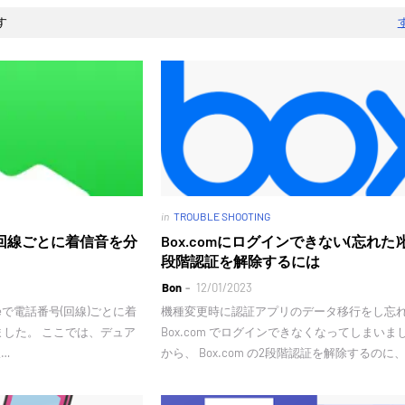
す
in
TROUBLE SHOOTING
eで回線ごとに着信音を分
Box.comにログインできない(忘れた)
段階認証を解除するには
Bon
12/01/2023
oneで電話番号(回線)ごとに着
機種変更時に認証アプリのデータ移行をし忘
した。 ここでは、デュア
Box.com でログインできなくなってしまい
線…
から、 Box.com の2段階認証を解除するのに