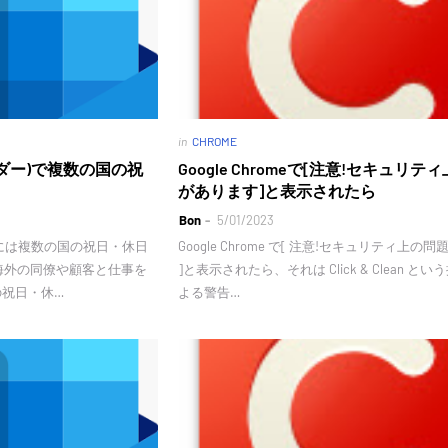
in
CHROME
レンダー)で複数の国の祝
Google Chromeで[注意!セキュリテ
があります]と表示されたら
Bon
5/01/2023
ダー)には複数の国の祝日・休日
Google Chrome で[ 注意!セキュリティ上の
海外の同僚や顧客と仕事を
]と表示されたら、それは Click & Clean と
らの祝日・休…
よる警告…