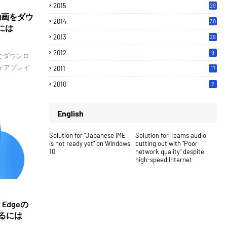
2015
29
動画をダウ
2014
30
るには
2013
29
2012
9
でダウンロ
ディアプレイ
2011
17
2010
2
English
Solution for "Japanese IME
Solution for Teams audio
is not ready yet" on Windows
cutting out with "Poor
10
network quality" despite
high-speed Internet
t Edgeの
るには