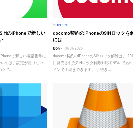
in
IPHONE
IMのiPhoneで新しい
docomo契約のiPhoneのSIMロック
い
には
Bon
10/01/2023
iPhoneで新しい電話番号に
docomo契約のiPhoneのSIMロック解除は、 2
ないのは、設定が足りない
に発売されたSIMロック解除対応モデル であ
eSIM…
インで手続きできます。 手続き…