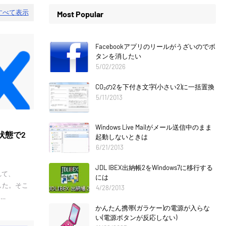
すべて表示
Most Popular
Facebookアプリのリールがうざいのでボ
タンを消したい
5/02/2026
CO₂の2を下付き文字(小さい2)に一括置換
5/11/2013
Windows Live Mailがメール送信中のまま
状態で2
起動しないときは
6/21/2013
JDL IBEX出納帳2をWindows7に移行する
れて、
には
ました。そこ
4/28/2013
、…
かんたん携帯(ガラケー)の電源が入らな
い(電源ボタンが反応しない)