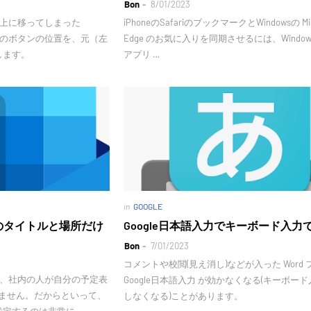
Bon
8/01/2023
の左上に移ってしまった
iPhoneのSafariのブックマークとWindowsの Mic
などのボタンの位置を、元（左
Edge のお気に入りを同期させるには、Windowsに
します。
アプリ …
in
GOOGLE
表のタイトルと場所だけ
Google日本語入力でキーボード入力
Bon
7/01/2023
コメントや校閲(見え消し)などが入った Word
では、社内の人が自分の予定表
Google日本語入力 が効かなくなる(キーボー
きません。だからといって、
しなくなる)ことがあります。