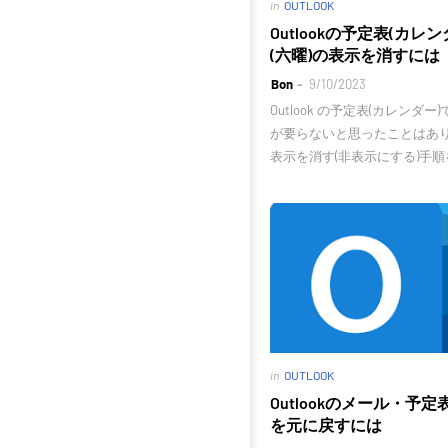
in
OUTLOOK
Outlookの予定表(カ
(六曜)の表示を消すには
Bon
9/10/2023
Outlook の予定表(カレンダ
が要らないと思ったことはあ
表示を消す(非表示にする)手
in
OUTLOOK
Outlookのメール・予
を元に戻すには