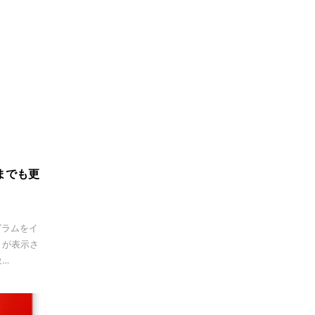
つまでも更
ログラムをイ
」が表示さ
象…