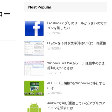
Most Popular
ロー
Facebookアプリのリールがうざいのでボ
タンを消したい
5/02/2026
CO₂の2を下付き文字(小さい2)に一括置換
5/11/2013
Windows Live Mailがメール送信中のまま
起動しないときは
6/21/2013
JDL IBEX出納帳2をWindows7に移行する
には
4/28/2013
Androidで同じ(重複している)アプリのア
イコンを消すには