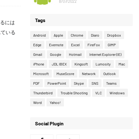
8/07/2022
Tags
するには
れている
Android
Apple
Chrome
Diaro
Dropbox
Edge
Evernote
Excel
FireFox
GIMP
Gmail
Google
Hotmail
Internet Explorer (IE)
iPhone
JDL IBEX
Kingsoft
Lumosity
Mac
Microsoft
MuseScore
Network
Outlook
PDF
PowerPoint
Skype
SNS
Teams
Thunderbird
Trouble Shooting
VLC
Windows
Word
Yahoo!
Social Plugin