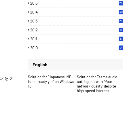
2015
29
2014
30
2013
29
2012
9
2011
17
2010
2
English
Solution for "Japanese IME
Solution for Teams audio
ンをク
is not ready yet" on Windows
cutting out with "Poor
10
network quality" despite
high-speed Internet