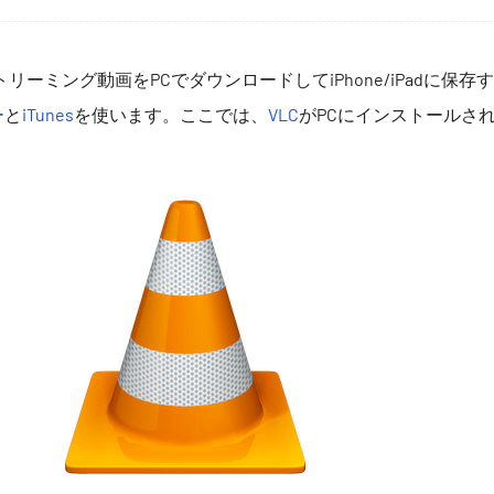
ーミング動画をPCでダウンロードしてiPhone/iPadに保存
ー
と
iTunes
を使います。ここでは、
VLC
がPCにインストールさ