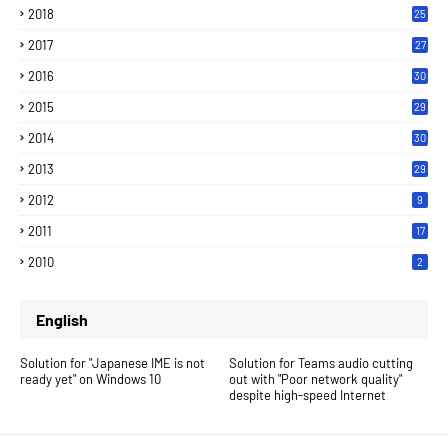
2018
25
2017
27
2016
30
2015
29
2014
30
2013
29
2012
9
2011
17
2010
2
English
Solution for "Japanese IME is not
Solution for Teams audio cutting
ready yet" on Windows 10
out with "Poor network quality"
despite high-speed Internet