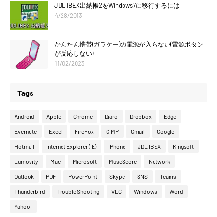
JDL IBEX出納帳2をWindows7に移行するには
4/28/2013
かんたん携帯(ガラケー)の電源が入らない(電源ボタン
が反応しない)
11/02/2023
Tags
Android
Apple
Chrome
Diaro
Dropbox
Edge
Evernote
Excel
FireFox
GIMP
Gmail
Google
Hotmail
Internet Explorer (IE)
iPhone
JDL IBEX
Kingsoft
Lumosity
Mac
Microsoft
MuseScore
Network
Outlook
PDF
PowerPoint
Skype
SNS
Teams
Thunderbird
Trouble Shooting
VLC
Windows
Word
Yahoo!