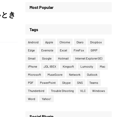
Most Popular
いとき
Tags
Android
Apple
Chrome
Diaro
Dropbox
Edge
Evernote
Excel
FireFox
GIMP
Gmail
Google
Hotmail
Internet Explorer (IE)
iPhone
JDL IBEX
Kingsoft
Lumosity
Mac
Microsoft
MuseScore
Network
Outlook
PDF
PowerPoint
Skype
SNS
Teams
Thunderbird
Trouble Shooting
VLC
Windows
Word
Yahoo!
Social Plugin