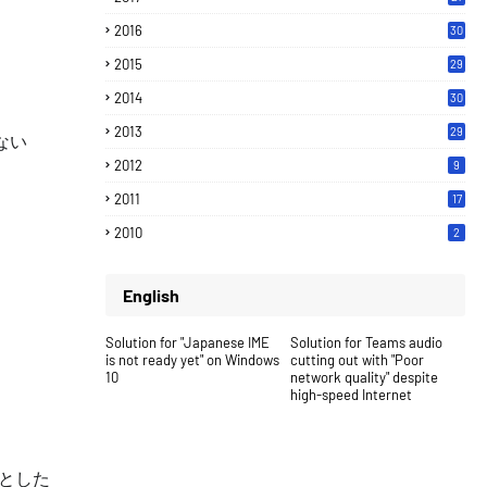
2016
30
2015
29
2014
30
2013
29
しない
2012
9
2011
17
2010
2
English
Solution for "Japanese IME
Solution for Teams audio
is not ready yet" on Windows
cutting out with "Poor
10
network quality" despite
high-speed Internet
うとした