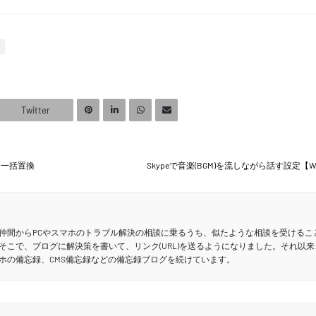
Twitter
に一括置換
Skypeで音楽(BGM)を流しながら話す設定【Wi
仲間からPCやスマホのトラブル解決の相談に乗るうち、似たような相談を受けるこ
そこで、ブログに解決策を書いて、リンク(URL)を送るようになりました。それ以来
ホの備忘録、CMS備忘録などの備忘録ブログを続けています。