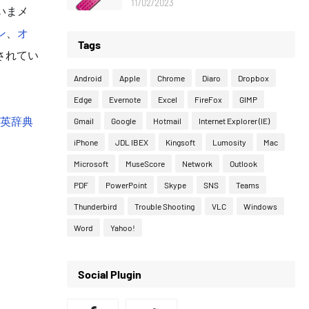
11/02/2023
いまメ
ン
、
オ
Tags
されてい
Android
Apple
Chrome
Diaro
Dropbox
Edge
Evernote
Excel
FireFox
GIMP
英辞典
Gmail
Google
Hotmail
Internet Explorer (IE)
iPhone
JDL IBEX
Kingsoft
Lumosity
Mac
Microsoft
MuseScore
Network
Outlook
PDF
PowerPoint
Skype
SNS
Teams
Thunderbird
Trouble Shooting
VLC
Windows
Word
Yahoo!
Social Plugin