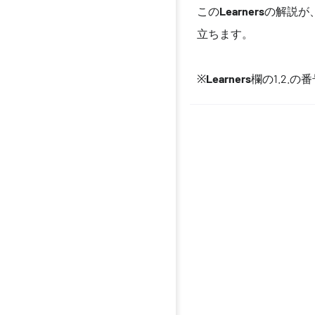
この
Learners
の解説が
立ちます。
※
Learners
欄の1.2.の