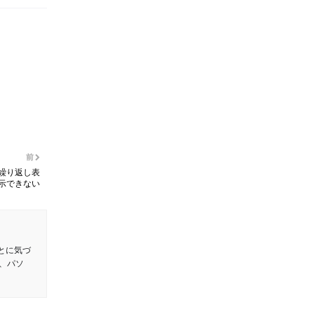
前
も繰り返し表
示できない
とに気づ
、パソ