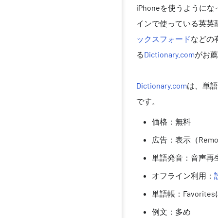
iPhoneを使うよう
インで使っている英英辞
ックスフォード
などの
る
Dictionary.com
がお薦
Dictionary.com
は、単語
です。
価格：無料
広告：表示（Remov
単語発音：音声再
オフライン利用：
単語帳：Favorite
例文：多め