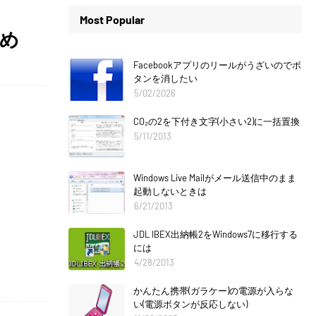
Most Popular
薦め
Facebookアプリのリールがうざいのでボ
タンを消したい
5/02/2026
CO₂の2を下付き文字(小さい2)に一括置換
5/11/2013
Windows Live Mailがメール送信中のまま
起動しないときは
6/21/2013
JDL IBEX出納帳2をWindows7に移行する
には
4/28/2013
かんたん携帯(ガラケー)の電源が入らな
い(電源ボタンが反応しない)