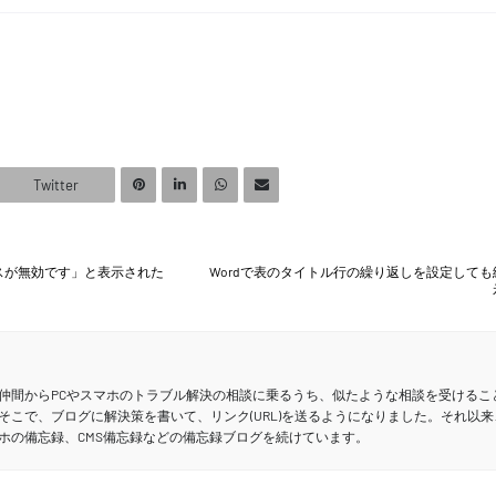
Twitter
ドレスが無効です」と表示された
Wordで表のタイトル行の繰り返しを設定して
仲間からPCやスマホのトラブル解決の相談に乗るうち、似たような相談を受けるこ
そこで、ブログに解決策を書いて、リンク(URL)を送るようになりました。それ以来
ホの備忘録、CMS備忘録などの備忘録ブログを続けています。