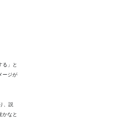
する」と
メージが
り、説
覚かなと