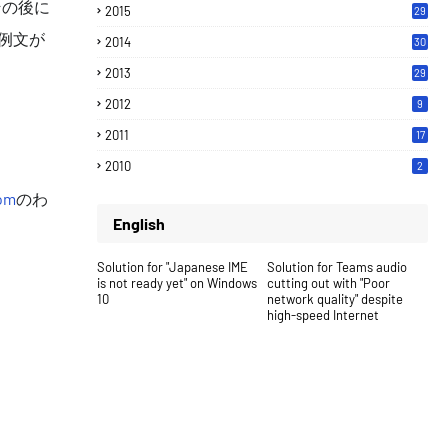
その後に
2015
29
う例文が
2014
30
2013
29
2012
9
2011
17
2010
2
com
のわ
English
Solution for "Japanese IME
Solution for Teams audio
is not ready yet" on Windows
cutting out with "Poor
10
network quality" despite
high-speed Internet