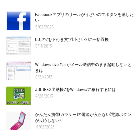
Facebookアプリのリールがうざいのでボタンを消した
い
5/02/2026
CO₂の2を下付き文字(小さい2)に一括置換
5/11/2013
Windows Live Mailがメール送信中のまま起動しないと
きは
6/21/2013
JDL IBEX出納帳2をWindows7に移行するには
4/28/2013
かんたん携帯(ガラケー)の電源が入らない(電源ボタン
が反応しない)
11/02/2023