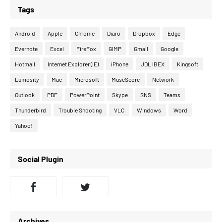
Tags
Android
Apple
Chrome
Diaro
Dropbox
Edge
Evernote
Excel
FireFox
GIMP
Gmail
Google
Hotmail
Internet Explorer (IE)
iPhone
JDL IBEX
Kingsoft
Lumosity
Mac
Microsoft
MuseScore
Network
Outlook
PDF
PowerPoint
Skype
SNS
Teams
Thunderbird
Trouble Shooting
VLC
Windows
Word
Yahoo!
Social Plugin
Archives