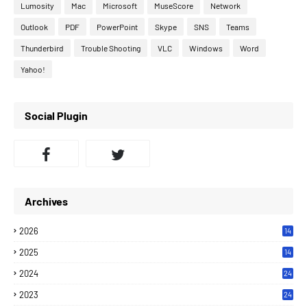
Lumosity
Mac
Microsoft
MuseScore
Network
Outlook
PDF
PowerPoint
Skype
SNS
Teams
Thunderbird
Trouble Shooting
VLC
Windows
Word
Yahoo!
Social Plugin
Archives
2026
14
2025
14
2024
24
2023
24