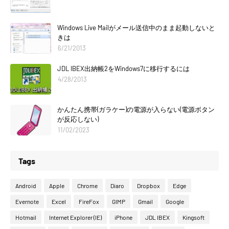
Windows Live Mailがメール送信中のまま起動しないと
きは
6/21/2013
JDL IBEX出納帳2をWindows7に移行するには
4/28/2013
かんたん携帯(ガラケー)の電源が入らない(電源ボタン
が反応しない)
11/02/2023
Tags
Android
Apple
Chrome
Diaro
Dropbox
Edge
Evernote
Excel
FireFox
GIMP
Gmail
Google
Hotmail
Internet Explorer (IE)
iPhone
JDL IBEX
Kingsoft