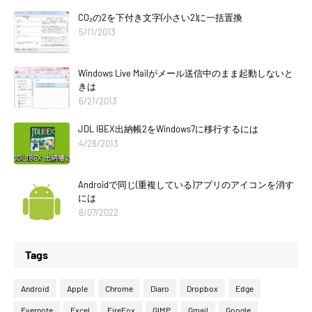
CO₂の2を下付き文字(小さい2)に一括置換
5/11/2013
Windows Live Mailがメール送信中のまま起動しないと
きは
6/21/2013
JDL IBEX出納帳2をWindows7に移行するには
4/28/2013
Androidで同じ(重複している)アプリのアイコンを消す
には
8/07/2022
Tags
Android
Apple
Chrome
Diaro
Dropbox
Edge
Evernote
Excel
FireFox
GIMP
Gmail
Google