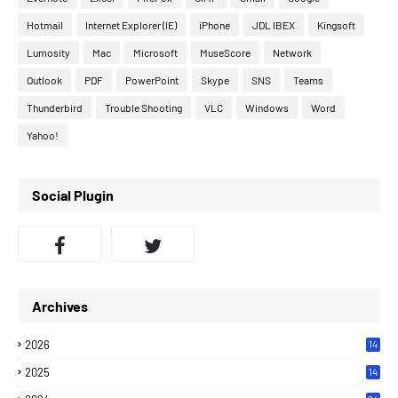
Hotmail
Internet Explorer (IE)
iPhone
JDL IBEX
Kingsoft
Lumosity
Mac
Microsoft
MuseScore
Network
Outlook
PDF
PowerPoint
Skype
SNS
Teams
Thunderbird
Trouble Shooting
VLC
Windows
Word
Yahoo!
Social Plugin
Archives
2026
14
2025
14