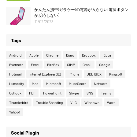
かんたん携帯(ガラケー)の電源が入らない(電源ボタン
が反応しない)
11/02/2023
Tags
Android
Apple
Chrome
Diaro
Dropbox
Edge
Evernote
Excel
FireFox
GIMP
Gmail
Google
Hotmail
Internet Explorer (IE)
iPhone
JDL IBEX
Kingsoft
Lumosity
Mac
Microsoft
MuseScore
Network
Outlook
PDF
PowerPoint
Skype
SNS
Teams
Thunderbird
Trouble Shooting
VLC
Windows
Word
Yahoo!
Social Plugin