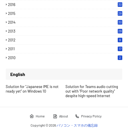
2016
30
2015
29
2014
30
2013
29
2012
9
2011
17
2010
2
English
Solution for "Japanese IME is not
Solution for Teams audio cutting
ready yet" on Windows 10
out with "Poor network quality"
despite high-speed Internet
Home
About
Privacy Policy
Copyright ©
2026
パソコン・スマホの備忘録