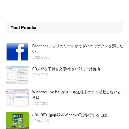
Most Popular
Facebookアプリのリールがうざいのでボタンを消した
い
5/02/2026
CO₂の2を下付き文字(小さい2)に一括置換
5/11/2013
Windows Live Mailがメール送信中のまま起動しないと
きは
6/21/2013
JDL IBEX出納帳2をWindows7に移行するには
4/28/2013