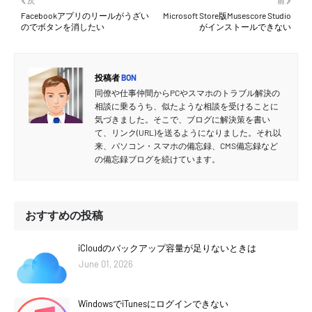
次
前
Facebookアプリのリールがうざい
Microsoft Store版Musescore Studio
のでボタンを消したい
がインストールできない
投稿者
BON
同僚や仕事仲間からPCやスマホのトラブル解決の
相談に乗るうち、似たような相談を受けることに
気づきました。そこで、ブログに解決策を書い
て、リンク(URL)を送るようになりました。それ以
来、パソコン・スマホの備忘録、CMS備忘録など
の備忘録ブログを続けています。
おすすめの投稿
iCloudのバックアップ容量が足りないときは
June 01, 2026
WindowsでiTunesにログインできない