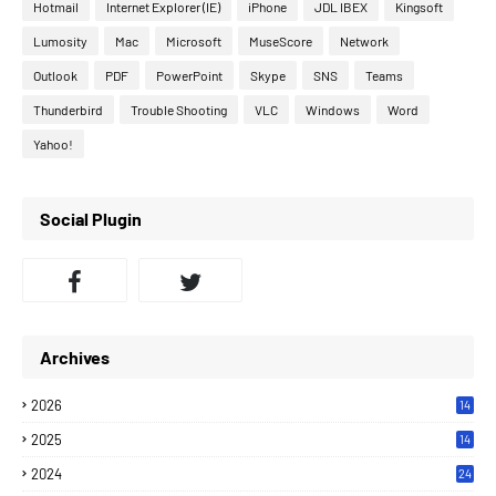
Hotmail
Internet Explorer (IE)
iPhone
JDL IBEX
Kingsoft
Lumosity
Mac
Microsoft
MuseScore
Network
Outlook
PDF
PowerPoint
Skype
SNS
Teams
Thunderbird
Trouble Shooting
VLC
Windows
Word
Yahoo!
Social Plugin
Archives
2026
14
2025
14
2024
24