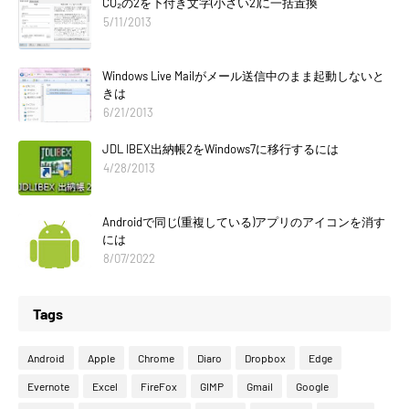
CO₂の2を下付き文字(小さい2)に一括置換
5/11/2013
Windows Live Mailがメール送信中のまま起動しないと
きは
6/21/2013
JDL IBEX出納帳2をWindows7に移行するには
4/28/2013
Androidで同じ(重複している)アプリのアイコンを消す
には
8/07/2022
Tags
Android
Apple
Chrome
Diaro
Dropbox
Edge
Evernote
Excel
FireFox
GIMP
Gmail
Google