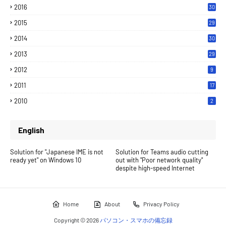
2016
30
2015
29
2014
30
2013
29
2012
9
2011
17
2010
2
English
Solution for "Japanese IME is not
Solution for Teams audio cutting
ready yet" on Windows 10
out with "Poor network quality"
despite high-speed Internet
Home
About
Privacy Policy
Copyright ©
2026
パソコン・スマホの備忘録