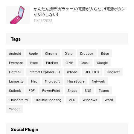
かんたん携帯(ガラケー)の電源が入らない(電源ボタン
が反応しない)
11/02/2023
Tags
Android
Apple
Chrome
Diaro
Dropbox
Edge
Evernote
Excel
FireFox
GIMP
Gmail
Google
Hotmail
Internet Explorer (IE)
iPhone
JDL IBEX
Kingsoft
Lumosity
Mac
Microsoft
MuseScore
Network
Outlook
PDF
PowerPoint
Skype
SNS
Teams
Thunderbird
Trouble Shooting
VLC
Windows
Word
Yahoo!
Social Plugin