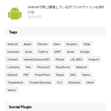
Androidで同じ(重複している)アプリのアイコンを消す
には
8/07/2022
Tags
Android
Apple
Chrome
Diaro
Dropbox
Edge
Evernote
Excel
FireFox
GIMP
Gmail
Google
Hotmail
Internet Explorer (IE)
iPhone
JDL IBEX
Kingsoft
Lumosity
Mac
Microsoft
MuseScore
Network
Outlook
PDF
PowerPoint
Skype
SNS
Teams
Thunderbird
Trouble Shooting
VLC
Windows
Word
Yahoo!
Social Plugin