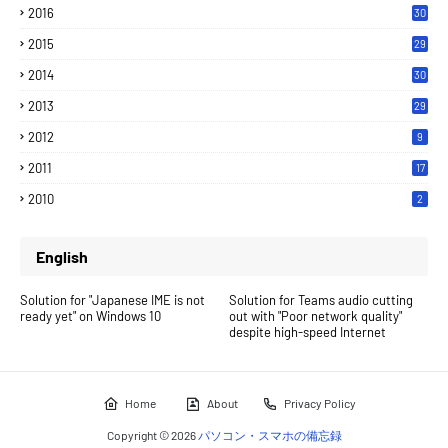
2016
30
2015
29
2014
30
2013
29
2012
9
2011
17
2010
2
English
Solution for "Japanese IME is not
Solution for Teams audio cutting
ready yet" on Windows 10
out with "Poor network quality"
despite high-speed Internet
Home
About
Privacy Policy
Copyright ©
2026
パソコン・スマホの備忘録