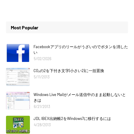
Most Popular
Facebookアプリのリールがうざいのでボタンを消した
い
5/02/2026
CO₂の2を下付き文字(小さい2)に一括置換
5/11/2013
Windows Live Mailがメール送信中のまま起動しないと
きは
6/21/2013
JDL IBEX出納帳2をWindows7に移行するには
4/28/2013